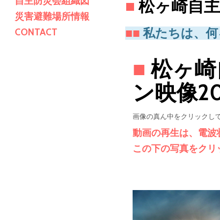
自主防災会組織図
■
松ヶ崎自主防
災害避難場所情報
■■
私たちは、何
CONTACT
■
松ヶ崎
ン映像20
画像の真ん中をクリックして
動画の再生は、電波
この下の写真をクリ