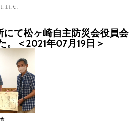
設しました。
所にて松ヶ崎自主防災会役員会
。＜2021年07月19日＞
災会