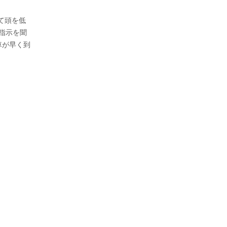
て頭を低
指示を聞
車が早く到