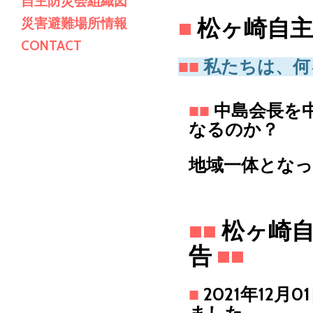
自主防災会組織図
■
松ヶ崎自主
災害避難場所情報
CONTACT
■■
私たちは、何
■■
中島会長を
なるのか？
地域一体とな
■■
松ヶ崎自
告
■■
■
2021年12
ました。