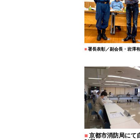
■
署長表彰／副会長・岩澤
■
京都市消防局にて自