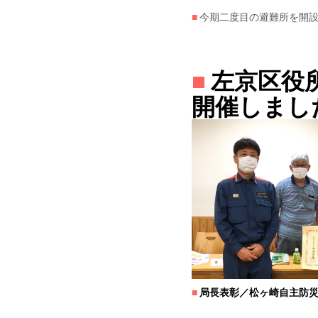
■
今期二度目の避難所を開
■
左京区役
開催しました
■
局長表彰／松ヶ崎自主防